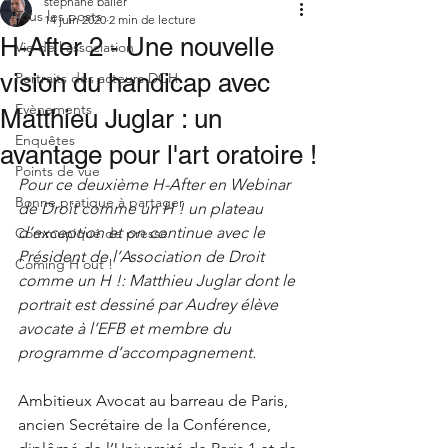
stephane baller
Tous les posts
14 juin 2020
2 min de lecture
H-After 2 - Une nouvelle
Vie de l'association
vision du handicap avec
Portraits des acteurs DCH
Evènements
Matthieu Juglar : un
Enquêtes
avantage pour l'art oratoire !
Points de vue
Pour ce deuxième H-After en Webinar 
Bonne pratique à partager
de Droit comme un H ! un plateau 
d’exception et on continue avec le 
Communiqué de presse
Président de l’Association de Droit 
Coming H out !
comme un H !: Matthieu Juglar dont le 
portrait est dessiné par Audrey élève 
avocate à l’EFB et membre du 
programme d’accompagnement.
Ambitieux Avocat au barreau de Paris, 
ancien Secrétaire de la Conférence, 