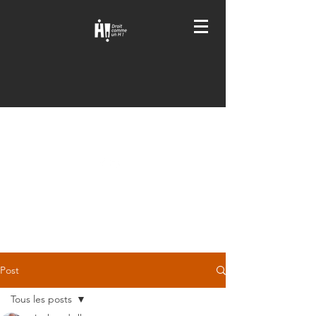
DROIT COMME UN H
!
Post
Tous les posts