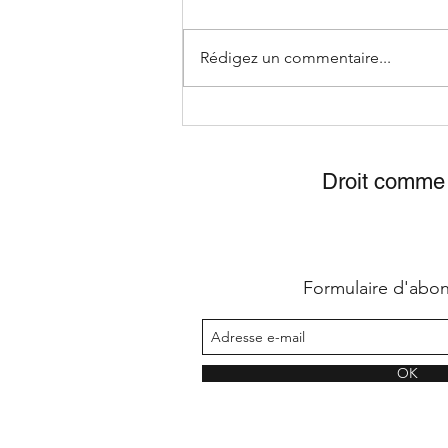
Rédigez un commentaire...
TousHanRobe! 2024 - le
concours d'éloquence "mixte"
de Droit comme un H
Droit comme 
!Lancement de la 3ième
édition
Formulaire d'abo
OK