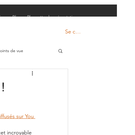
ires
Blog
Plaquette de présentation
Se connecter
oints de vue
!
iffusés sur You 
et incroyable 