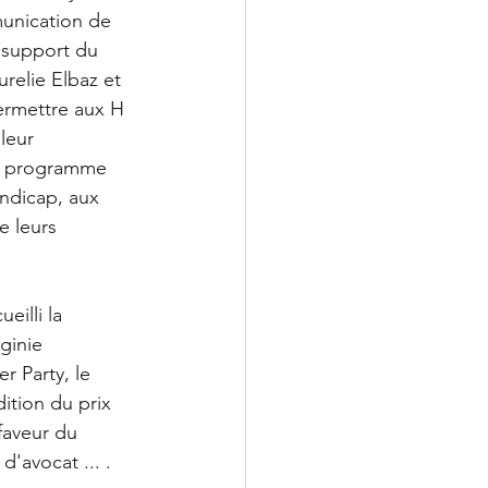
munication de 
 support du 
relie Elbaz et 
ermettre aux H 
leur 
u programme 
ndicap, aux 
 leurs 
eilli la 
ginie 
 Party, le 
ition du prix 
faveur du 
'avocat ... . 