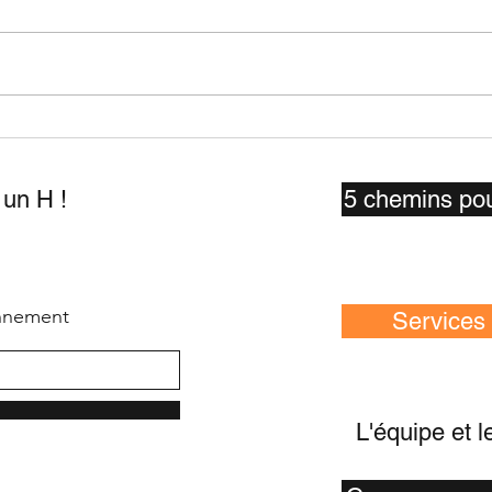
Bien plus qu'un éditeur !
Dans
Lexisnexis accueille Droit
proc
comme un H !
un H !
5 chemins pou
nnement
Services
L'équipe et l