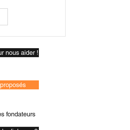
 les coulisses du
hain Coming H out !
r nous aider !
 proposés
es fondateurs