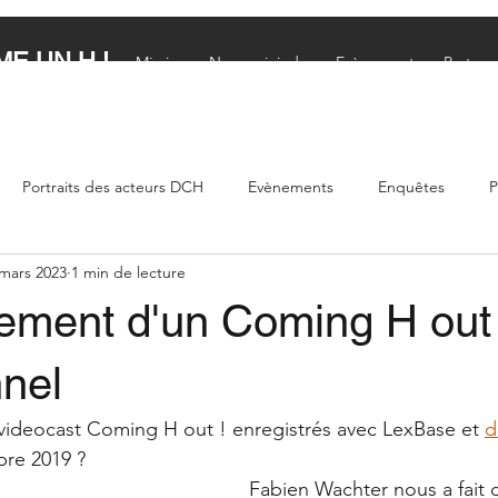
E UN H !
Mission
Nous rejoindre
Evènements
Partena
Portraits des acteurs DCH
Evènements
Enquêtes
P
mars 2023
1 min de lecture
mmuniqué de presse
Coming H out !
rement d'un Coming H out 
nnel
videocast Coming H out ! enregistrés avec LexBase et 
d
re 2019 ? 
Fabien Wachter nous a fait c