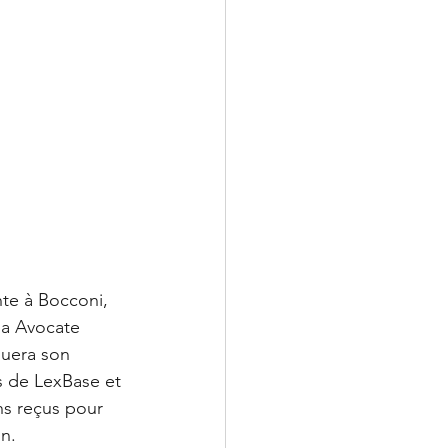
te à Bocconi, 
a Avocate 
uera son 
s de LexBase et 
ns reçus pour 
on.