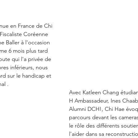
enue en France de Chi 
iscaliste Coréenne 
 Baller à l'occasion 
me 6 mois plus tard  
oute qui l'a privée de 
es inférieurs, nous 
rd sur le handicap et 
al . 
Avec Katleen Chang étudian
H Ambassadeur, Ines Chaab
Alumni DCH!, Chi Hae évoq
parcours devant les camera
le rôle des différents soutie
l'aider dans sa reconstructi