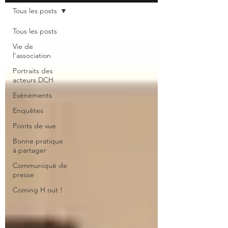
Tous les posts
Tous les posts
Vie de
l'association
Portraits des
acteurs DCH
Evènements
Enquêtes
Points de vue
Bonne pratique
à partager
Communiqué de
presse
Coming H out !