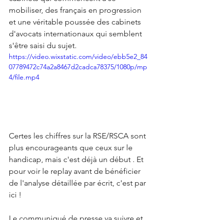
mobiliser, des français en progression 
et une véritable poussée des cabinets 
d'avocats internationaux qui semblent 
s'être saisi du sujet.
https://video.wixstatic.com/video/ebb5e2_84
07789472c74a2a8467d2cadca78375/1080p/mp
4/file.mp4
Certes les chiffres sur la RSE/RSCA sont 
plus encourageants que ceux sur le 
handicap, mais c'est déjà un début . Et 
pour voir le replay avant de bénéficier 
de l'analyse détaillée par écrit, c'est par 
ici !
Le communiqué de presse va suivre et 