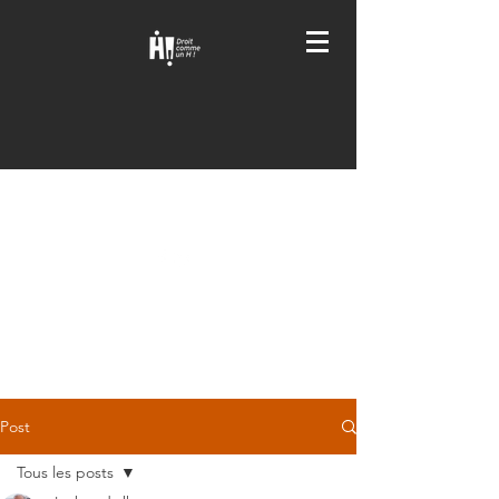
DROIT COMME UN H
!
Post
Tous les posts