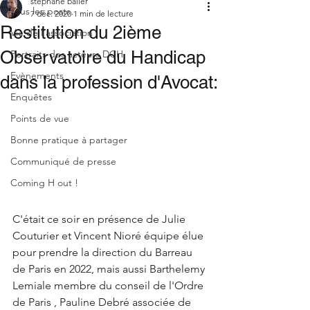
stephane baller
Tous les posts
7 déc. 2020
1 min de lecture
Restitution du 2ième
Vie de l'association
Observatoire du Handicap
Portraits des acteurs DCH
Evènements
dans la profession d'Avocat:
Enquêtes
Points de vue
Bonne pratique à partager
Communiqué de presse
Coming H out !
C'était ce soir en présence de Julie 
Couturier et Vincent Nioré équipe élue 
pour prendre la direction du Barreau 
de Paris en 2022, mais aussi Barthelemy 
Lemiale membre du conseil de l'Ordre 
de Paris , Pauline Debré associée de 