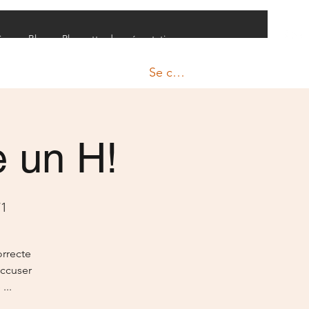
ires
Blog
Plaquette de présentation
Se connecter
e un H!
/1
orrecte
accuser
...