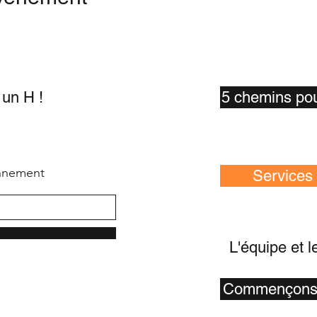
un H !
5 chemins pou
nnement
Services
L'équipe et l
Commençons l