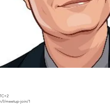
UTC+2
m/l/meetup-join/1