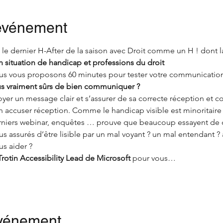
'événement
st le dernier H-After de la saison avec Droit comme un H ! dont l
n situation de handicap et professions du droit
s vous proposons 60 minutes pour tester votre communication e
us vraiment sûrs de bien communiquer ?
yer un message clair et s’assurer de sa correcte réception et
en accuser réception. Comme le handicap visible est minoritaire
niers webinar, enquêtes … prouve que beaucoup essayent de c
 assurés d’être lisible par un mal voyant ? un mal entendant ?
s aider ?
Trotin Accessibility Lead de Microsoft 
pour vous…
événement