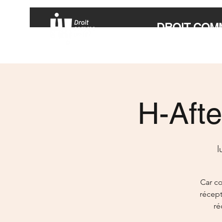
DROIT COMM
H-Afte
l
Car co
récept
ré