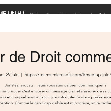
E UN H !
Mission
Nous rejoindre
Evènements
Partena
r de Droit comm
un. 29 juin
  |  
https://teams.microsoft.com/l/meetup-join
Juristes, avocats ... êtes vous sûrs de bien communiquer ?
mmuniquer c’est envoyer un message clair et s’assurer de sa c
ion et compréhension pour que votre interlocuteur puisse en 
ception. Comme le handicap visible est minoritaire, voire caché 