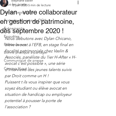
stephane baller
Tous les posts
12 juin 2020
5 min de lecture
Dylan , votre collaborateur
Vie de l'association
en gestion de patrimoine,
Portraits des acteurs DCH
Evènements
dès septembre 2020 !
Enquêtes
Nous débutons avec Dylan Chicano, 
Points de vue
élève avocat à l'EFB, en stage final en 
fiscalité patrimoniale chez Vaslin & 
Bonne pratique à partager
Associés, panéliste du 1ier H-After « H-
Communiqué de presse
avocat c’est possible », une série 
Coming H out !
d'interviews des jeunes talents suivis 
par Droit comme un H ! 
Puissent t ils vous inspirer que vous 
soyez étudiant ou élève avocat en 
situation de handicap ou employeur 
potentiel à pousser la porte de 
l'association ?