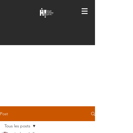
DROIT COMME UN H
!
Post
Tous les posts